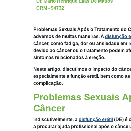
Dr. Mário Henrique Elias De Mattos
CRM - 94732
Problemas Sexuais Após o Tratamento do 
adversos de muitas maneiras. A
disfunção er
câncer, como fadiga, dor ou ansiedade em r
devido ao câncer ou o tratamento podem afe
sintomas relacionados à ereção.
Neste artigo, discutimos o impacto do cânce
especialmente a função erétil, bem como as
complicação.
Problemas Sexuais A
Câncer
Indiscutivelmente, a
disfunção erétil
(DE) é 
a procurar ajuda profissional após o câncer.