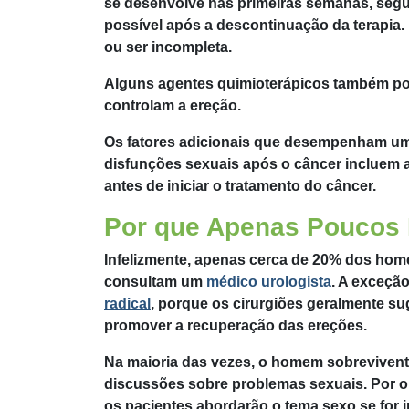
se desenvolve nas primeiras semanas, segui
possível após a descontinuação da terapia
ou ser incompleta.
Alguns agentes quimioterápicos também pod
controlam a ereção.
Os fatores adicionais que desempenham um
disfunções sexuais após o câncer incluem a
antes de iniciar o tratamento do câncer.
Por que Apenas Poucos
Infelizmente, apenas cerca de 20% dos ho
consultam um
médico urologista
. A exceçã
radical
, porque os cirurgiões geralmente s
promover a recuperação das ereções.
Na maioria das vezes, o homem sobrevivent
discussões sobre problemas sexuais. Por ou
os pacientes abordarão o tema sexo se for 