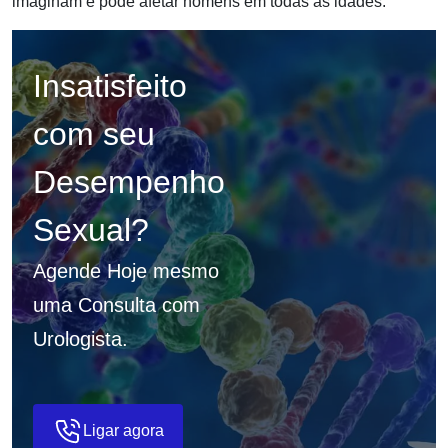
imaginam e pode afetar homens em todas as idades.
Insatisfeito
com seu
Desempenho
Sexual?
Agende Hoje mesmo
uma Consulta com
Urologista.
Ligar agora