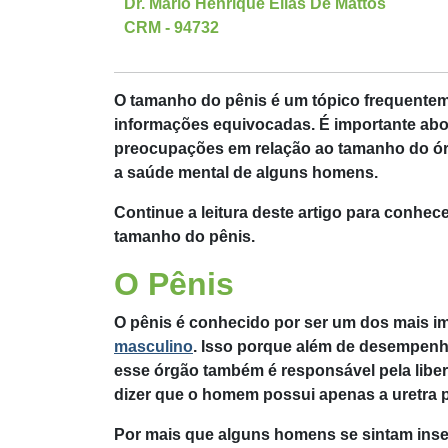
Dr. Mário Henrique Elias De Mattos
CRM - 94732
O
tamanho do pênis
é um tópico frequentem
informações equivocadas. É importante abo
preocupações em relação ao tamanho do órg
a saúde mental de alguns homens.
Continue a leitura deste artigo para conhe
tamanho do pênis.
O Pênis
O pênis é conhecido por ser um dos mais i
masculino
. Isso porque além de desempen
esse órgão também é responsável pela lib
dizer que o homem possui apenas a uretra p
Por mais que alguns homens se sintam inse