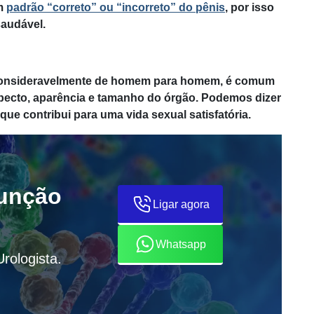
um
padrão “correto” ou “incorreto” do pênis
, por isso
saudável.
 consideravelmente de homem para homem, é comum
pecto, aparência e tamanho do órgão. Podemos dizer
que contribui para uma vida sexual satisfatória.
função
Ligar agora
Whatsapp
rologista.