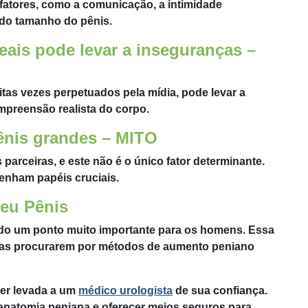
 fatores, como a comunicação, a intimidade
 do tamanho do pênis.
ais pode levar a inseguranças –
itas vezes perpetuados pela mídia, pode levar a
mpreensão realista do corpo.
ênis grandes – MITO
parceiras, e este não é o único fator determinante.
nham papéis cruciais.
Meu Pênis
nado um ponto muito importante para os homens. Essa
oas procurarem por métodos de aumento peniano
ser levada a um
médico urologista
de sua confiança.
 anatomia peniana e oferecer meios seguros para